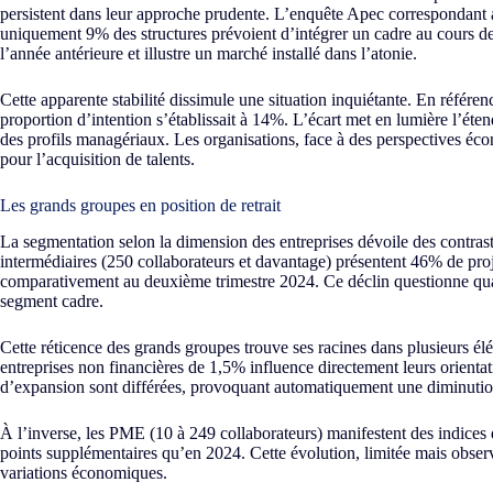
persistent dans leur approche prudente. L’enquête Apec correspondant a
uniquement 9% des structures prévoient d’intégrer un cadre au cours des
l’année antérieure et illustre un marché installé dans l’atonie.
Cette apparente stabilité dissimule une situation inquiétante. En référenc
proportion d’intention s’établissait à 14%. L’écart met en lumière l’éten
des profils managériaux. Les organisations, face à des perspectives éco
pour l’acquisition de talents.
Les grands groupes en position de retrait
La segmentation selon la dimension des entreprises dévoile des contrastes
intermédiaires (250 collaborateurs et davantage) présentent 46% de pro
comparativement au deuxième trimestre 2024. Ce déclin questionne quan
segment cadre.
Cette réticence des grands groupes trouve ses racines dans plusieurs é
entreprises non financières de 1,5% influence directement leurs orientat
d’expansion sont différées, provoquant automatiquement une diminuti
À l’inverse, les PME (10 à 249 collaborateurs) manifestent des indices
points supplémentaires qu’en 2024. Cette évolution, limitée mais observ
variations économiques.