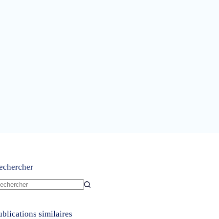
echercher
ucun
sultat
ublications similaires