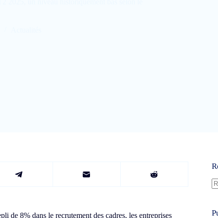
T2 2025, un niveau historiquement bas selon le
Actualités
R
A
ré
P
pli de 8% dans le recrutement des cadres, les entreprises