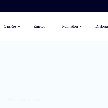
Carrière
Emploi
Formation
Dialogu
é : 9% d’intentions d’embauche seulement
entions d’embauche seulement