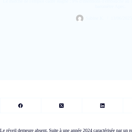
Le marché de l'emploi cadre stagne : 9% d'intentions d'embauche au 
baromètre Apec.
Sabine K.
13/06/2025
Le réveil demeure absent. Suite à une année 2024 caractérisée par un re