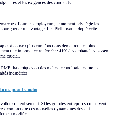
budgétaires et les exigences des candidats.
démarches. Pour les employeurs, le moment privilégie les
ise pour gagner un avantage. Les PME ayant adopté cette
 aptes à couvrir plusieurs fonctions demeurent les plus
galement une importance renforcée : 41% des embauches passent
mme crucial.
 des PME dynamiques ou des niches technologiques moins
ités inespérées.
alarme pour l'emploi
alide son enlisement. Si les grandes entreprises conservent
adres, comprendre ces nouvelles dynamiques devient
lement modifié.