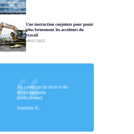
Une instruction conjointe pour punir
plus fermement les accidents du
travail
18/07/2025
Au carrefour du droit et du
développement
professionnel.
Sandrine K.