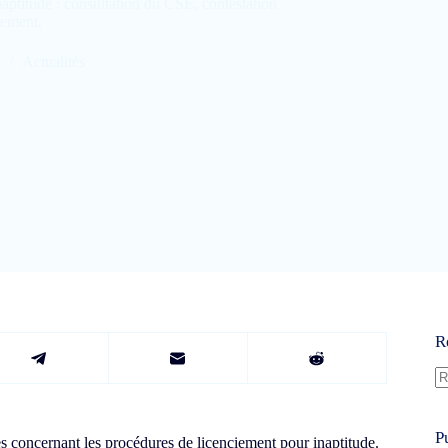
naptitude : consultation du CSE, contestation
sement.
Actualités
R
A
ré
P
 concernant les procédures de licenciement pour inaptitude.