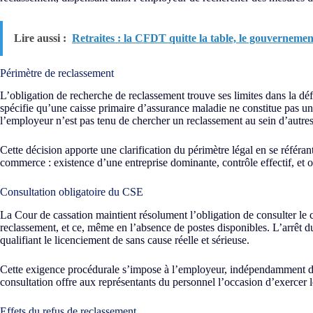
Lire aussi :
Retraites : la CFDT quitte la table, le gouverneme
Périmètre de reclassement
L’obligation de recherche de reclassement trouve ses limites dans la dé
spécifie qu’une caisse primaire d’assurance maladie ne constitue pas u
l’employeur n’est pas tenu de chercher un reclassement au sein d’autre
Cette décision apporte une clarification du périmètre légal en se référant
commerce : existence d’une entreprise dominante, contrôle effectif, et o
Consultation obligatoire du CSE
La Cour de cassation maintient résolument l’obligation de consulter le 
reclassement, et ce, même en l’absence de postes disponibles. L’arrêt 
qualifiant le licenciement de sans cause réelle et sérieuse.
Cette exigence procédurale s’impose à l’employeur, indépendamment de l
consultation offre aux représentants du personnel l’occasion d’exercer le
Effets du refus de reclassement