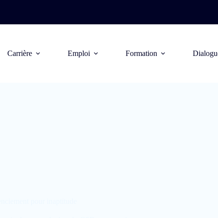
Carrière
Emploi
Formation
Dialogu
ntours du licenciement pour inaptitude
enciement pour inaptitude