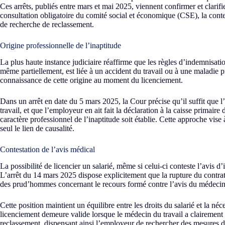
Ces arrêts, publiés entre mars et mai 2025, viennent confirmer et clarifie
consultation obligatoire du comité social et économique (CSE), la contes
de recherche de reclassement.
Origine professionnelle de l’inaptitude
La plus haute instance judiciaire réaffirme que les règles d’indemnisatio
même partiellement, est liée à un accident du travail ou à une maladie pr
connaissance de cette origine au moment du licenciement.
Dans un arrêt en date du 5 mars 2025, la Cour précise qu’il suffit que l’
travail, et que l’employeur en ait fait la déclaration à la caisse prim
caractère professionnel de l’inaptitude soit établie. Cette approche vise 
seul le lien de causalité.
Contestation de l’avis médical
La possibilité de licencier un salarié, même si celui-ci conteste l’avis 
L’arrêt du 14 mars 2025 dispose explicitement que la rupture du contrat
des prud’hommes concernant le recours formé contre l’avis du médecin 
Cette position maintient un équilibre entre les droits du salarié et la n
licenciement demeure valide lorsque le médecin du travail a clairement i
reclassement, dispensant ainsi l’employeur de rechercher des mesures d