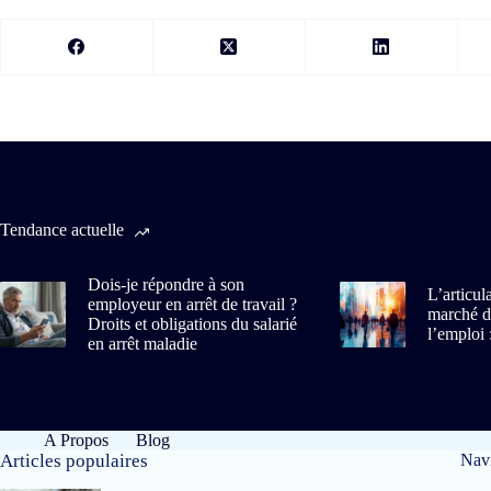
Tendance actuelle
Dois-je répondre à son
L’articul
employeur en arrêt de travail ?
marché du
Droits et obligations du salarié
l’emploi 
en arrêt maladie
A Propos
Blog
Articles populaires
Navi