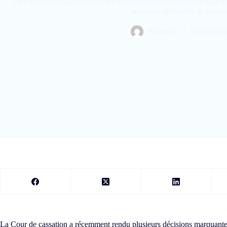
La Cour de cassation clarifie les procédures de licenciement pour i
médicale, périmètre de reclas
Sabine K.
05/07/2025
La Cour de cassation a récemment rendu plusieurs décisions marquantes