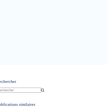
echercher
ucun
sultat
ublications similaires